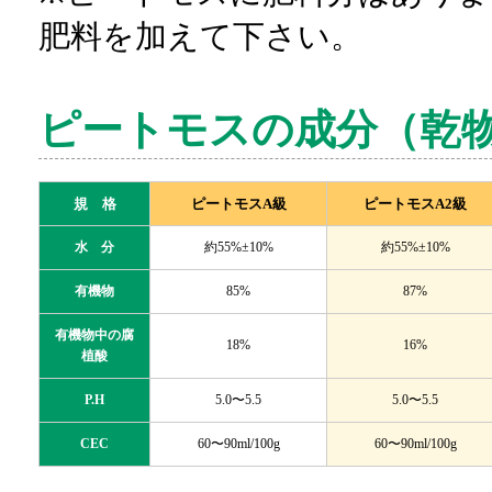
肥料を加えて下さい。
ピートモスの成分（乾
規 格
ピートモスA級
ピートモスA2級
水 分
約55%±10%
約55%±10%
有機物
85%
87%
有機物中の腐
18%
16%
植酸
P.H
5.0〜5.5
5.0〜5.5
CEC
60〜90ml/100g
60〜90ml/100g