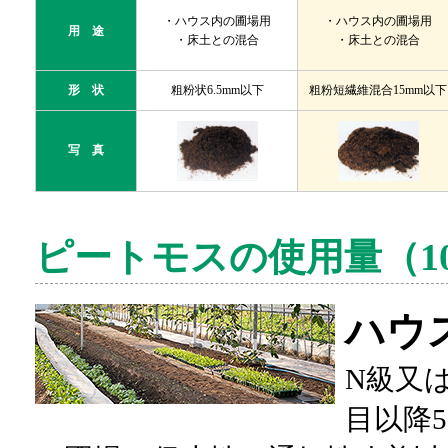
・ハウス内の圃場用
・ハウス内の圃場用
用 途
・床土との混合
・床土との混合
形 状
粗粉状6.5mm以下
粗粉短繊維混合15mm以下
写 真
ピートモスの使用量（1
ハウ
N級又は
目以降5