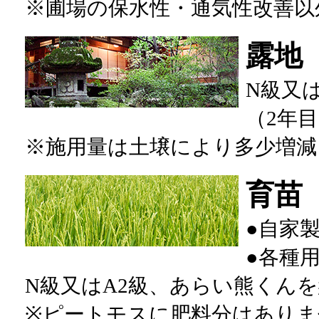
※圃場の保水性・通気性改善以
露地
N級又は
（2年目
※施用量は土壌により多少増減
育苗
●
自家
●
各種
N級又はA2級、あらい熊くんを約
※ピートモスに肥料分はありま