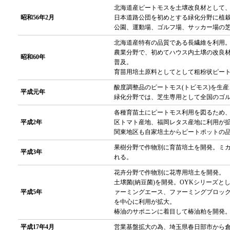
北海道産ピートモスを土壌改良材として
昭和56年2月
日本道路公団を初めとする緑化分野に植
公園、運動場、ゴルフ場、サッカー場の
北海道産特有の品質である長繊維を利用
農業分野で、初めてハウス内土壌の改良
昭和60年
普及。
育苗用培土原料としてとして粗粉状ピー
酸度調整品のピートモス(トビモス)を生
平成元年
緑化分野では、芝生専用として全国のゴ
各種育苗土にピートモス利用を図るため
平成2年
区トマト産地、福岡レタス産地に利用が
関東地区も自家培土からピートポットの
果樹分野で作物別に育苗培土を開発。ミ
平成3年
れる。
花卉分野で作物別に花専用培土を開発。
土壌菌(納豆菌)を開発。OYKシリーズ
平成5年
ァーミングエース、ファーミングブロッ
を中心に利用が拡大。
椿油のサポニンに着目して椿油粕を開発
平成17年4月
営業基盤拡大の為、埼玉県春日部市から