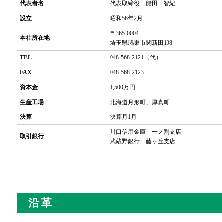
代表者名
代表取締役 船田 智紀
設立
昭和56年2月
〒365-0004
本社所在地
埼玉県鴻巣市関新田198
TEL
048-568-2121（代）
FAX
048-568-2123
資本金
1,500万円
生産工場
北海道月形町、厚真町
決算
決算月1月
川口信用金庫 一ノ割支店
取引銀行
武蔵野銀行 藤ヶ丘支店
沿革